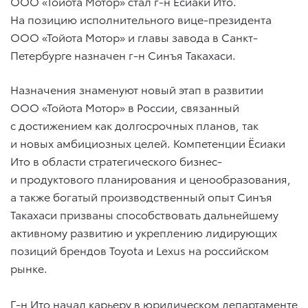
ООО «Тойота Мотор» стал г-н Ёсиаки Ито.
На позицию исполнительного вице-президента
ООО «Тойота Мотор» и главы завода в Санкт-
Петербурге назначен г-н Синъя Такахаси.
Назначения знаменуют новый этап в развитии
ООО «Тойота Мотор» в России, связанный
с достижением как долгосрочных планов, так
и новых амбициозных целей. Компетенции Ёсиаки
Ито в области стратегического бизнес-
и продуктового планирования и ценообразования,
а также богатый производственный опыт Синъя
Такахаси призваны способствовать дальнейшему
активному развитию и укреплению лидирующих
позиций брендов Toyota и Lexus на российском
рынке.
Г-н Ито начал карьеру в юридическом департаменте