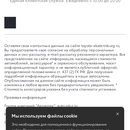
Единая клиентская служба. Ежедневно с 10:00 до 20:00
Оставляя свои контактные данные на сайте toyota-ekaterinburg.ru,
Вы предоставляете свое согласие на обработку персональных
данных и смс-рассылку, e-mail-рассылку рекламного характера. Вся
представленная на сайте информация, касающаяся стоимости
автомобилей, аксессуаров* и сервисного обслуживания, носит
информационный характер и не является публичной офертой,
определяемой положениями ст. 437 (2) ГК РФ. Для получения
подробной информации обращайтесь в наши автосалоны.
Опубликованная на данном сайте информация может быть
изменена в любое время без предварительного уведомления. *
Стоимость аксессуаров указана без учета стоимости установки.
Правовая информация
Группа компаний "Автоплюс":
auto-plus.ru
×
Изменить настройку cookies
Мы используем файлы cookie
Сбросить cookie
Это необходимо для полноценного функционирования
сайта. Продолжая использовать сайт, вы соглашаетесь со