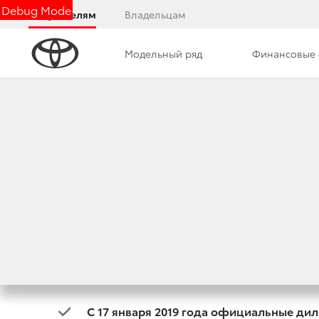
Debug Mode
Покупателям
Владельцам
Модельный ряд
Финансовые 
Дилерский центр
Новости
Сотрудники
TOYOTA ОТКРЫВА
СЕРИИ LAND CRUI
18 января 2019 г.
Поделиться
С 17 января 2019 года официальные диле