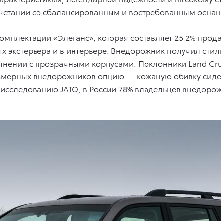
очетании со сбалансированным и востребованным осна
а комплектации «Элеганс», которая составляет 25,2% прод
х экстерьера и в интерьере. Внедорожник получил стил
нении с прозрачными корпусами. Поклонники Land Crui
змерных внедорожников опцию — кожаную обивку сиде
исследованию JATO, в России 78% владельцев внедорож