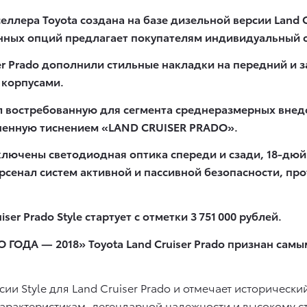
ллера Toyota создана на базе дизельной версии Land C
ных опций предлагает покупателям индивидуальный ст
ser Prado дополнили стильные накладки на передний и 
 корпусами.
лучил востребованную для сегмента среднеразмерных в
лненную тиснением «LAND CRUISER PRADO».
включены светодиодная оптика спереди и сзади, 18-дю
рсенал систем активной и пассивной безопасности, пр
er Prado Style стартует с отметки 3 751 000 рублей.
 ГОДА — 2018» Toyota Land Cruiser Prado признан сам
сии Style для Land Cruiser Prado и отмечает историческ
актеристикам, легендарной надежности и высокому ст