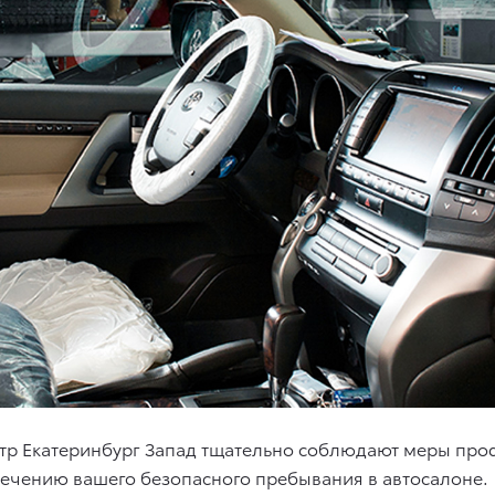
ентр Екатеринбург Запад тщательно соблюдают меры пр
ечению вашего безопасного пребывания в автосалоне.