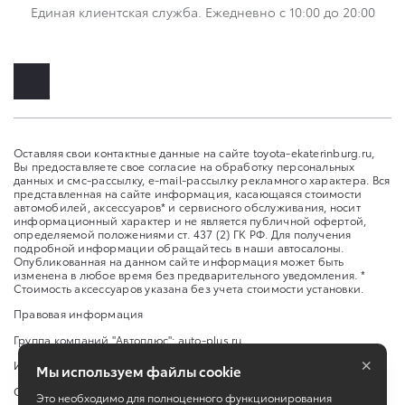
Единая клиентская служба. Ежедневно с 10:00 до 20:00
Оставляя свои контактные данные на сайте toyota-ekaterinburg.ru,
Вы предоставляете свое согласие на обработку персональных
данных и смс-рассылку, e-mail-рассылку рекламного характера. Вся
представленная на сайте информация, касающаяся стоимости
автомобилей, аксессуаров* и сервисного обслуживания, носит
информационный характер и не является публичной офертой,
определяемой положениями ст. 437 (2) ГК РФ. Для получения
подробной информации обращайтесь в наши автосалоны.
Опубликованная на данном сайте информация может быть
изменена в любое время без предварительного уведомления. *
Стоимость аксессуаров указана без учета стоимости установки.
Правовая информация
Группа компаний "Автоплюс":
auto-plus.ru
×
Изменить настройку cookies
Мы используем файлы cookie
Сбросить cookie
Это необходимо для полноценного функционирования