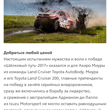
Добраться любой ценой
Настоящим испытанием мужества и воли к победе
«Шёлковый путь-2017» оказался и для Акиро Миуры
из команды Land Cruiser Toyota AutoBody. Миура
и его Toyota Land Cruiser 200, главные претенденты
на победу в зачёте серийных внедорожников,
сразу же включились в борьбу за лидерство,
а сражение с австралийцем Адрианом ди Лалло
из Isuzu Motorsport не могло оставить равнодушным
зрителей, следивших за ходом ралли «Шёлковый