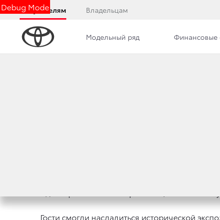
Debug Mode
Покупателям
Владельцам
Модельный ряд
Финансовые 
Дилерский центр
Новости
Сотрудники
СОСТОЯЛАСЬ ПРЕ
1 декабря 2017 г.
Поделиться
1 декабря состоялась презентация НОВОЙ Toyo
Гости смогли насладиться исторической эксп