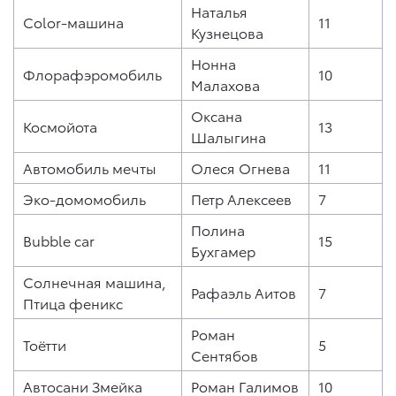
Наталья
Color-машина
11
Кузнецова
Нонна
Флорафэромобиль
10
Малахова
Оксана
Космойота
13
Шалыгина
Автомобиль мечты
Олеся Огнева
11
Эко-домомобиль
Петр Алексеев
7
Полина
Bubble car
15
Бухгамер
Солнечная машина,
Рафаэль Аитов
7
Птица феникс
Роман
Тоётти
5
Сентябов
Автосани Змейка
Роман Галимов
10