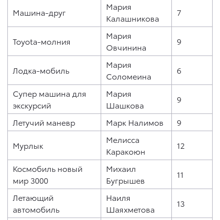
Мария
Машина-друг
7
Калашникова
Мария
Toyota-молния
9
Овчинина
Мария
Лодка-мобиль
6
Соломеина
Супер машина для
Мария
9
экскурсий
Шашкова
Летучий маневр
Марк Налимов
9
Мелисса
Мурлык
12
Каракоюн
Космобиль новый
Михаил
11
мир 3000
Бугрышев
Летающий
Наиля
13
автомобиль
Шаяхметова