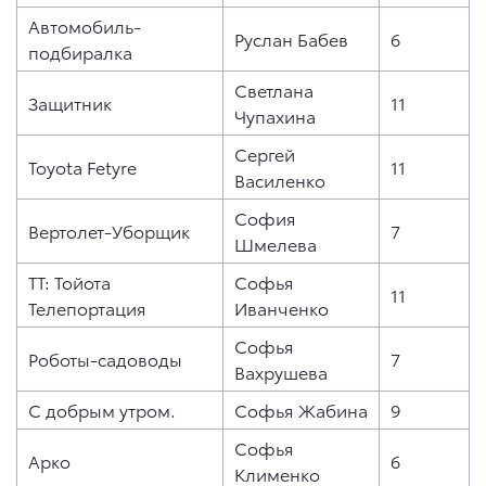
Автомобиль-
Руслан Бабев
6
подбиралка
Светлана
Защитник
11
Чупахина
Сергей
Toyota Fetyre
11
Василенко
София
Вертолет-Уборщик
7
Шмелева
ТТ: Тойота
Софья
11
Телепортация
Иванченко
Софья
Роботы-садоводы
7
Вахрушева
С добрым утром.
Софья Жабина
9
Софья
Арко
6
Клименко