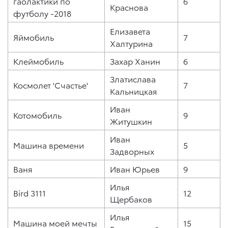
гаолактики по
6
Краснова
футболу -2018
Елизавета
Яймобиль
7
Халтурина
Клеймобиль
Захар Ханин
6
Златислава
Космолет 'Счастье'
7
Кальницкая
Иван
Котомобиль
9
Житушкин
Иван
Машина времени
5
Задворных
Ваня
Иван Юрьев
9
Илья
Bird 3111
12
Щербаков
Илья
Машина моей мечты
15