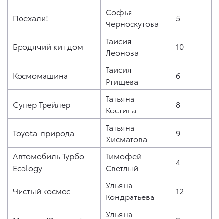
Софья
Поехали!
5
Черноскутова
Таисия
Бродячий кит дом
10
Леонова
Таисия
Космомашина
6
Ртищева
Татьяна
Супер Трейлер
8
Костина
Татьяна
Toyota-природа
9
Хисматова
Автомобиль Турбо
Тимофей
4
Ecology
Светлый
Ульяна
Чистый космос
12
Кондратьева
Ульяна