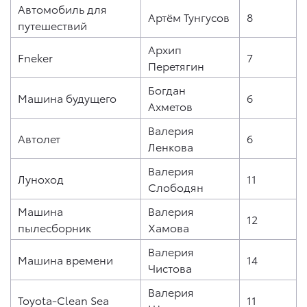
Автомобиль для
Артём Тунгусов
8
путешествий
Архип
Fneker
7
Перетягин
Богдан
Машина будущего
6
Ахметов
Валерия
Автолет
6
Ленкова
Валерия
Луноход
11
Слободян
Машина
Валерия
12
пылесборник
Хамова
Валерия
Машина времени
14
Чистова
Валерия
Toyota-Clean Sea
11