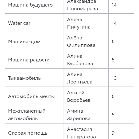
Александра
Машина будущего
14
Пономарева
Алена
Water car
14
Пичугина
Алёна
Машина-дом
6
Филиппова
Алина
Машина радости
5
Курбанова
Алина
Тыквамобиль
13
Леонтьева
Алксей
Автомобиль мечты
6
Воробьев
Межпланетный
Амина
5
автомобиль
Зарипова
Анастасия
Скорая помощь
9
Панкратова