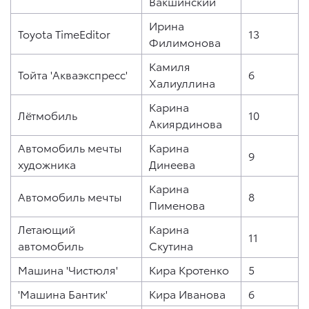
Вакшинский
Ирина
Toyota TimeEditor
13
Филимонова
Камиля
Тойта 'Акваэкспресс'
6
Халиуллина
Карина
Лётмобиль
10
Акиярдинова
Автомобиль мечты
Карина
9
художника
Динеева
Карина
Автомобиль мечты
8
Пименова
Летающий
Карина
11
автомобиль
Скутина
Машина 'Чистюля'
Кира Кротенко
5
'Машина Бантик'
Кира Иванова
6