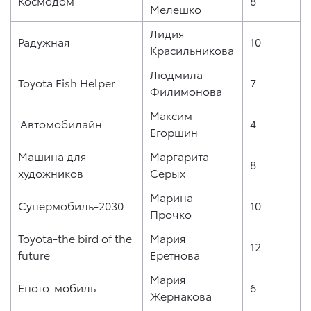
Космодом
8
Мелешко
Лидия
Радужная
10
Красильникова
Людмила
Toyota Fish Helper
7
Филимонова
Максим
'Автомобилайн'
4
Егоршин
Машина для
Маргарита
8
художников
Серых
Марина
Супермобиль-2030
10
Прочко
Toyota-the bird of the
Мария
12
future
Еретнова
Мария
Еното-мобиль
6
Жернакова