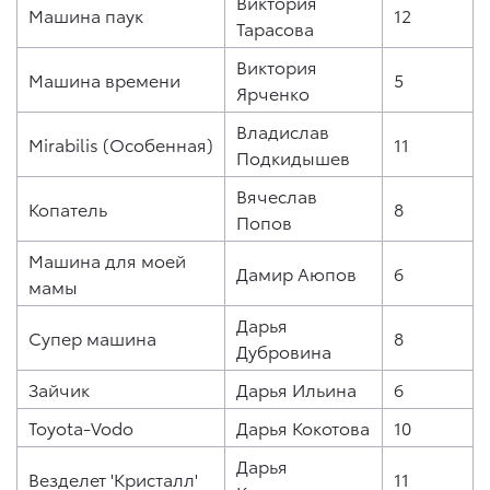
Виктория
Машина паук
12
Тарасова
Виктория
Машина времени
5
Ярченко
Владислав
Mirabilis (Особенная)
11
Подкидышев
Вячеслав
Копатель
8
Попов
Машина для моей
Дамир Аюпов
6
мамы
Дарья
Супер машина
8
Дубровина
Зайчик
Дарья Ильина
6
Toyota-Vodo
Дарья Кокотова
10
Дарья
Везделет 'Кристалл'
11