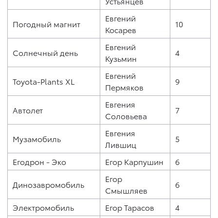
Устьянцев
Евгений
Погодный магнит
10
Косарев
Евгений
Солнечный день
4
Кузьмин
Евгений
Toyota-Plants XL
9
Пермяков
Евгения
Автолет
7
Соловьева
Евгения
Музамобиль
5
Лившиц
Егодрон - Эко
Егор Карпушин
6
Егор
Динозавромобиль
6
Смышляев
Электромобиль
Егор Тарасов
4