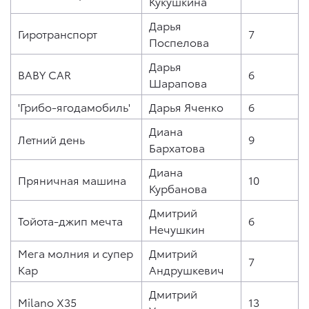
Кукушкина
Дарья
Гиротранспорт
7
Поспелова
Дарья
BABY CAR
6
Шарапова
'Грибо-ягодамобиль'
Дарья Яченко
6
Диана
Летний день
9
Бархатова
Диана
Пряничная машина
10
Курбанова
Дмитрий
Тойота-джип мечта
6
Нечушкин
Мега молния и супер
Дмитрий
7
Кар
Андрушкевич
Дмитрий
Milano X35
13