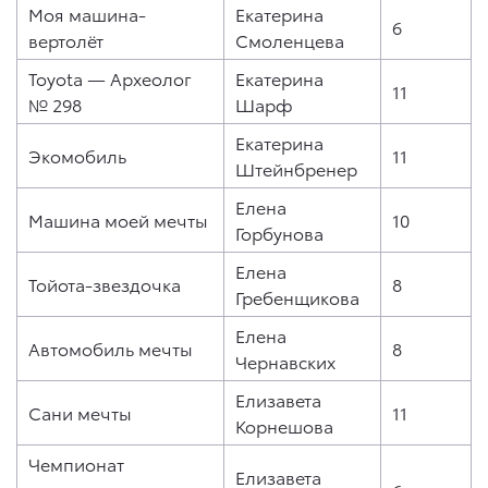
Моя машина-
Екатерина
6
вертолёт
Смоленцева
Toyota — Археолог
Екатерина
11
№ 298
Шарф
Екатерина
Экомобиль
11
Штейнбренер
Елена
Машина моей мечты
10
Горбунова
Елена
Тойота-звездочка
8
Гребенщикова
Елена
Автомобиль мечты
8
Чернавских
Елизавета
Сани мечты
11
Корнешова
Чемпионат
Елизавета