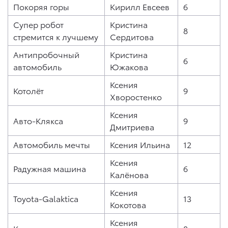
Покоряя горы
Кирилл Евсеев
6
Супер робот
Кристина
8
стремится к лучшему
Сердитова
Антипробочный
Кристина
6
автомобиль
Южакова
Ксения
Котолёт
9
Хворостенко
Ксения
Авто-Клякса
9
Дмитриева
Автомобиль мечты
Ксения Ильина
12
Ксения
Радужная машина
6
Калёнова
Ксения
Toyota-Galaktica
13
Кокотова
Ксения