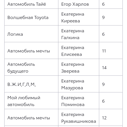
Автомобиль Тайё
Егор Харлов
6
Екатерина
Волшебная Toyota
9
Киреева
Екатерина
Логика
6
Галкина
Екатерина
Автомобиль мечты
11
Елисеева
Автомобиль
Екатерина
14
будущего
Зверева
Екатерина
В.Ж.И,Г,Л,М,
9
Мазурова
Мой любимый
Екатерина
6
автомобиль
Поминова
Екатерина
Автомобиль мечты
12
Рукавишникова