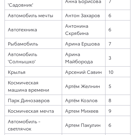
Анна Борисова
7
'Садовник'
Автомобиль мечты
Антон Захаров
6
Антонина
Автотехника
6
Скрябина
Рыбамобиль
Арина Ершова
7
Автомобиль
Арина
3
'Солнышко'
Майборода
Крылья
Арсений Савин
10
Космическая
Артём Желнин
5
машина времени
Парк Динозавров
Артём Козлов
8
Космическая мечта
Артем Михеев
9
Автомобиль -
Артем Пакулин
6
светлячок