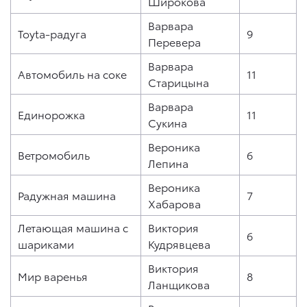
Широкова
Варвара
Toyta-радуга
9
Перевера
Варвара
Автомобиль на соке
11
Старицына
Варвара
Единорожка
11
Сукина
Вероника
Ветромобиль
6
Лепина
Вероника
Радужная машина
7
Хабарова
Летающая машина с
Виктория
6
шариками
Кудрявцева
Виктория
Мир варенья
8
Ланщикова