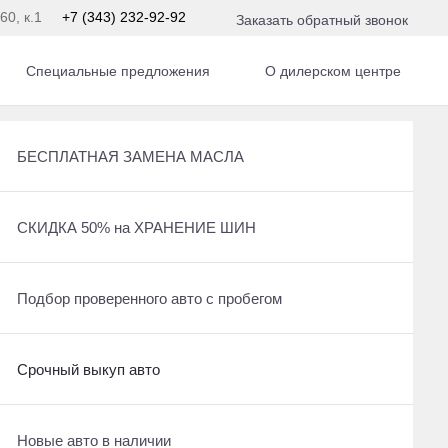
60, к.1
+7 (343) 232-92-92
Заказать обратный звонок
Специальные предложения
О дилерском центре
БЕСПЛАТНАЯ ЗАМЕНА МАСЛА
Рассчитать кредит
БЕСПЛАТНАЯ ЗАМЕНА МАСЛА
СКИДКА 50% на ХРАНЕНИЕ ШИН
БЕСПЛАТНАЯ ЗАМЕНА МАСЛА
СКИДКА 50% на ХРАНЕНИЕ ШИН
 По умолчанию 
Срочный выкуп авто
СКИДКА 50% на ХРАНЕНИЕ ШИН
Подбор проверенного авто с пробегом
Получить консультацию по кредиту
Срочный выкуп авто
Срочный выкуп авто
Отправить заявку на Трейд-ин
Рассчитать кредит
Новые авто в наличии