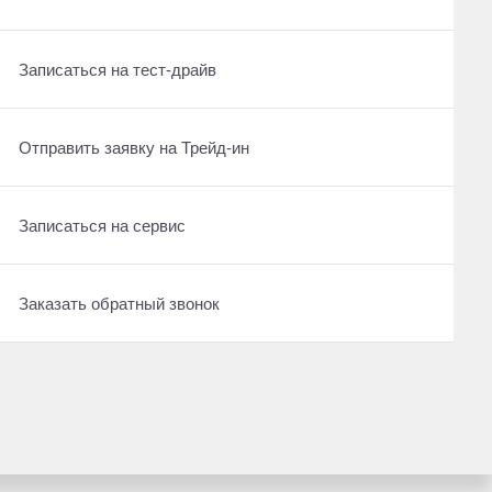
Записаться на сервис
Записаться на сервис
Записаться на тест-драйв
Заказать обратный звонок
Отправить заявку на Трейд-ин
Отправить заявку на Трейд-ин
Автомобили с пробегом в наличии
Заказать обратный звонок
Записаться на сервис
Заказать обратный звонок