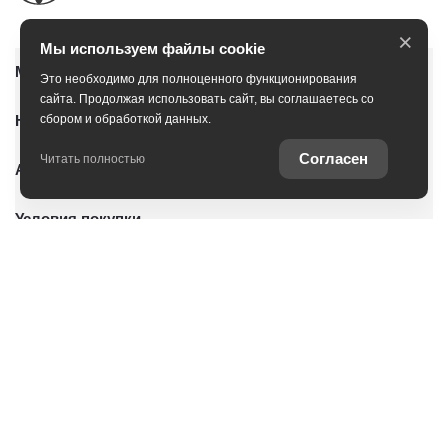
×
Мы используем файлы cookie
Модельный ряд
Это необходимо для полноценного функционирования
сайта. Продолжая использовать сайт, вы соглашаетесь со
Новые автомобили
сбором и обработкой данных.
Согласен
Читать полностью
Автомобили с пробегом
Условия покупки
Владельцам
О дилерском центре
Оцените ваш автомобиль
Записаться на сервис