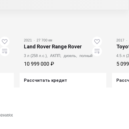
2021
·
27 700 км
2017
·
Land Rover Range Rover
Toyo
3 л (258 л.с.), АКПП, дизель, полный
4.5 л 
10 999 000 ₽
5 099
Рассчитать кредит
Расс
Получить предложение
жениях