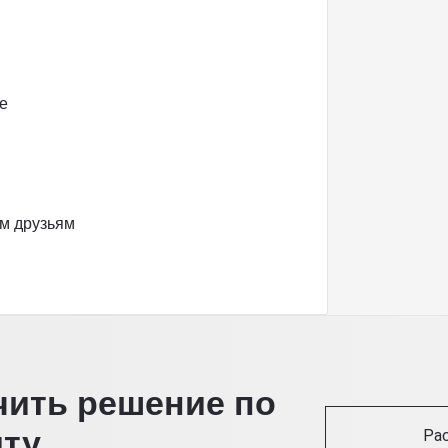
е
м друзьям
чить решение по
иту
Ра