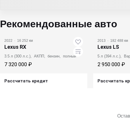
Рекомендованные авто
2022
·
16 252 км
2013
·
182 488 км
Lexus RX
Lexus LS
3.5 л (300 л.с.), АКПП, бензин, полный
5 л (394 л.с.), В
7 320 000 ₽
2 950 000 ₽
Рассчитать кредит
Рассчитать к
Получить предложение
Получит
Остав