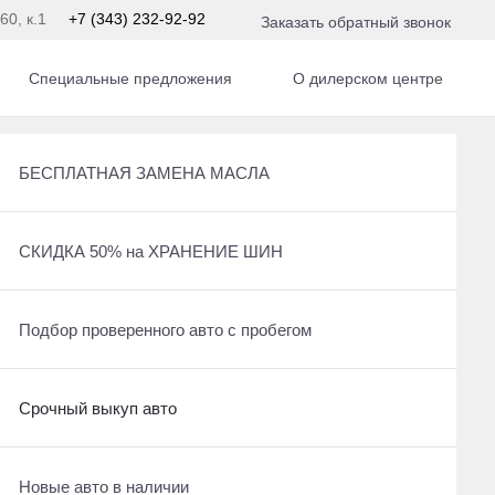
60, к.1
+7 (343) 232-92-92
Заказать обратный звонок
Специальные предложения
О дилерском центре
БЕСПЛАТНАЯ ЗАМЕНА МАСЛА
Рассчитать кредит
БЕСПЛАТНАЯ ЗАМЕНА МАСЛА
Ещё 17 фото
12 950 000 ₽
СКИДКА 50% на ХРАНЕНИЕ ШИН
БЕСПЛАТНАЯ ЗАМЕНА МАСЛА
СКИДКА 50% на ХРАНЕНИЕ ШИН
Получить предложение
Срочный выкуп авто
СКИДКА 50% на ХРАНЕНИЕ ШИН
Подбор проверенного авто с пробегом
Получить консультацию по кредиту
Срочный выкуп авто
Срочный выкуп авто
Оставить заявку на кредит
Отправить заявку на Трейд-ин
Рассчитать кредит
Новые авто в наличии