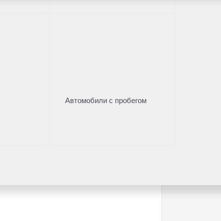
мированию цены
в
Автомобили с пробегом
проект"