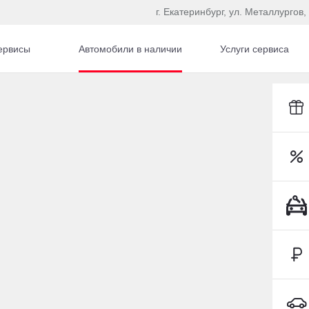
г. Екатеринбург, ул. Металлургов, 
ервисы
Автомобили в наличии
Услуги сервиса
Lexus RX Внедорожник Гибрид 2,5 л 250 л.с. Вариатор
Toyota C-HR
43) 232-92-13