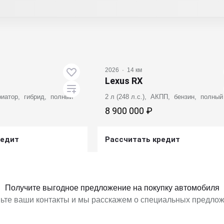
2026
·
14 км
Lexus RX
ариатор, гибрид, полный
2 л (248 л.с.), АКПП, бензин, полный
8 900 000 ₽
редит
Рассчитать кредит
ь предложение
Получить предложение
Получите выгодное предложение на покупку автомобиля
ьте ваши контакты и мы расскажем о специальных предло