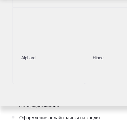
Юридическую и финансовую чистоту сделки
Trade-in (обмен Вашего а/м)
СРОЧНЫЙ выкуп, индивидуальный подход к фор
Комиссионную продажу командой профессионало
Alphard
Hiace
Установку дополнительного оборудования
✅ Услуги
Страховка от поломок от ВСК "Гарантия авто спец
Автокредитование
Оформление онлайн заявки на кредит