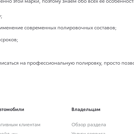
но этой марки, поэтому знаем обо всех ее особенностя
;
рименение современных полировочных составов;
сроков;
аписаться на профессиональную полировку, просто позво
втомобили
Владельцам
тивным клиентам
Обзор раздела
Трейд-ин
Услуги сервиса