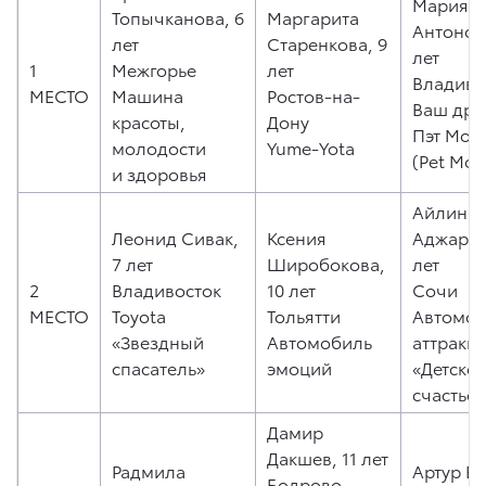
Мария
Топычканова, 6
Маргарита
Антонова
лет
Старенкова, 9
лет
1
Межгорье
лет
Владиво
МЕСТО
Машина
Ростов-на-
Ваш дру
красоты,
Дону
Пэт Моб
молодости
Yume-Yota
(Pet Mob
и здоровья
Айлин
Леонид Сивак,
Ксения
Аджар, 
7 лет
Широбокова,
лет
2
Владивосток
10 лет
Сочи
МЕСТО
Toyota
Тольятти
Автомоб
«Звездный
Автомобиль
аттракц
спасатель»
эмоций
«Детско
счастье»
Дамир
Дакшев, 11 лет
Радмила
Артур Е
Бодрово