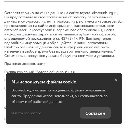
Оставляя свои контактные данные на сайте toyota-ekaterinburg.ru,
Вы предоставляете свое согласие на обработку персональных
данных и смс-рассылку, e-mail-рассылку рекламного характера. Вся
представленная на сайте информация, касающаяся стоимости
автомобилей, аксессуаров* и сервисного обслуживания, носит
информационный характер и не является публичной офертой,
определяемой положениями ст. 437 (2) ГК РФ. Для получения
подробной информации обращайтесь в наши автосалоны.
Опубликованная на данном сайте информация может быть
изменена в любое время без предварительного уведомления. *
Стоимость аксессуаров указана без учета стоимости установки.
Правовая информация
Группа компаний "Автоплюс":
auto-plus.ru
×
Изменить настройку cookies
Мы используем файлы cookie
Сбросить cookie
Это необходимо для полноценного функционирования
сайта. Продолжая использовать сайт, вы соглашаетесь со
сбором и обработкой данных.
©
2026
ООО «Компания Авто Плюс»
Согласен
Читать полностью
Работает на технологиях
TradeDealer