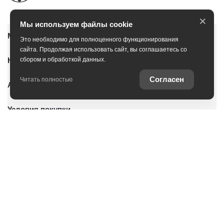
×
Мы используем файлы cookie
Модельный ряд
Это необходимо для полноценного функционирования
сайта. Продолжая использовать сайт, вы соглашаетесь со
Новые автомобили
сбором и обработкой данных.
Согласен
Читать полностью
Автомобили с пробегом
Условия покупки
Владельцам
О дилерском центре
Оцените ваш автомобиль
Записаться на сервис