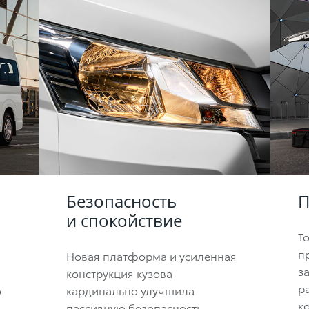
Безопасность
П
и спокойствие
T
п
Новая платформа и усиленная
з
конструкция кузова
р
о
кардинально улучшила
к
пассивную безопасность —