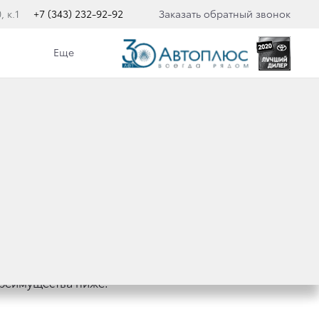
 к.1
+7 (343) 232-92-92
Заказать обратный звонок
Еще
 в 1967 году, во всем мире заслужила
ач любой сложности. Представляем вам
плектации «Стандарт» и 9-ти местная VIP-
преимущества ниже.