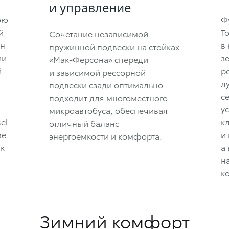
и управление
ою
Ф
й
T
Сочетание независимой
ен
в
пружинной подвески на стойках
ии
з
«Мак-Ферсона» спереди
й
р
и зависимой рессорной
л
подвески сзади оптимально
с
подходит для многоместного
у
микроавтобуса, обеспечивая
el
к
отличный баланс
ве
и
энергоемкости и комфорта.
ак
а
н
к
Зимний комфорт