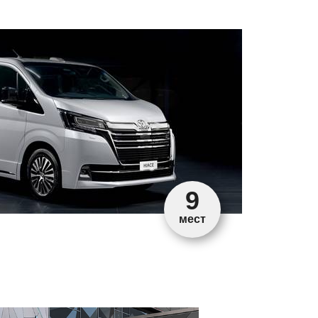
9
мест