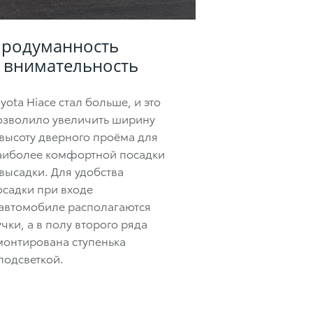
родуманность
 внимательность
yota Hiace стал больше, и это
озволило увеличить ширину
 высоту дверного проёма для
аиболее комфортной посадки
 высадки. Для удобства
осадки при входе
 автомобиле располагаются
учки, а в полу второго ряда
монтирована ступенька
 подсветкой.