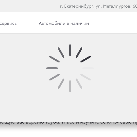
г. Екатеринбург, ул. Металлургов, 60,
сервисы
Автомобили в наличии
е модели
Toyota Hiace
еского транспорта модель, впервые представленная еще
на которого можно смело положиться при решении зад
российском рынке в 2 версиях: 13-местный минивэн в ком
«Престиж».
ющую вас версию Toyota Hiace и изучите ее ключевые 