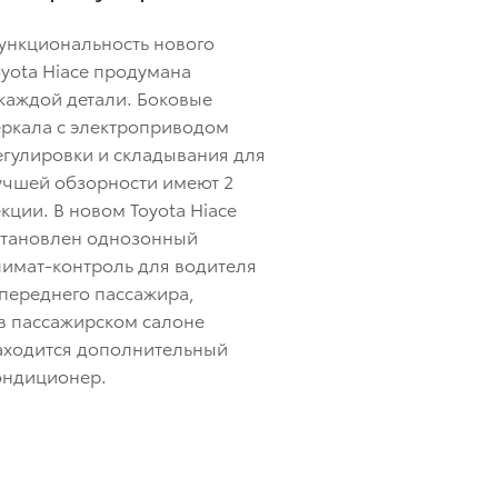
ункциональность нового
oyota Hiace продумана
 каждой детали. Боковые
еркала с электроприводом
егулировки и складывания для
учшей обзорности имеют 2
екции. В новом Toyota Hiace
становлен однозонный
лимат-контроль для водителя
 переднего пассажира,
 в пассажирском салоне
аходится дополнительный
ондиционер.