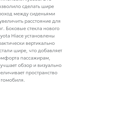
озволило сделать шире
роход между сиденьями
 увеличить расстояние для
ог. Боковые стекла нового
oyota Hiace установлены
рактически вертикально
 стали шире, что добавляет
омфорта пассажирам,
лучшает обзор и визуально
величивает пространство
втомобиля.