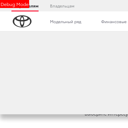
Debug Mode
Покупателям
Владельцам
Модельный ряд
Финансовые 
Обзор
Фото
Комплектации
Описани
Одна из самых успешных в истории коммерч
репутацию надежного делового партнера, 
Toyota Hiace, который теперь доступен на 
версия в двух комплектациях «Элеганс» и 
Выберите интересу