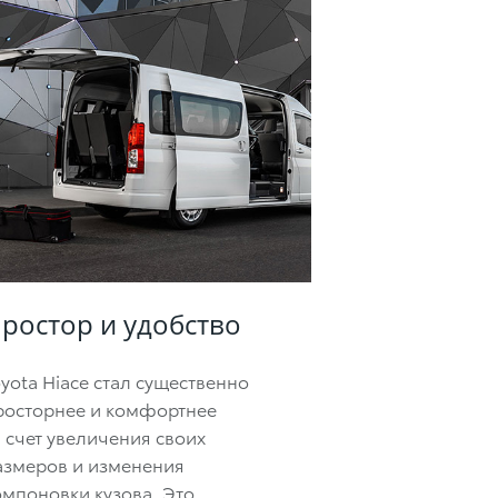
ростор и удобство
oyota Hiace стал существенно
росторнее и комфортнее
а счет увеличения своих
азмеров и изменения
омпоновки кузова. Это