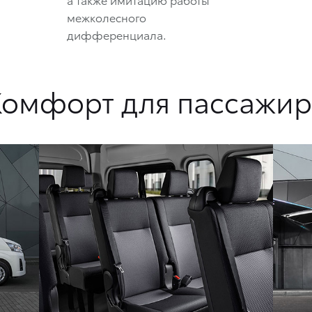
межколесного
дифференциала.
Комфорт для пассажир