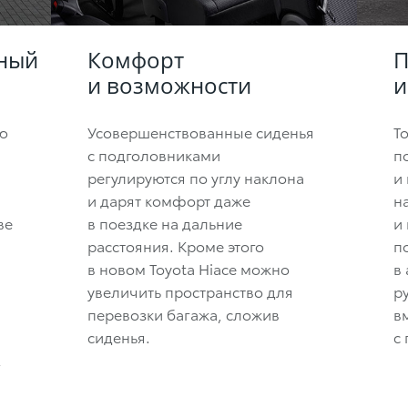
ный
Комфорт
П
и возможности
и
ю
Усовершенствованные сиденья
To
с подголовниками
п
регулируются по углу наклона
и
и дарят комфорт даже
н
ве
в поездке на дальние
и
расстояния. Кроме этого
п
в новом Toyota Hiace можно
в
увеличить пространство для
р
перевозки багажа, сложив
в
сиденья.
с
2