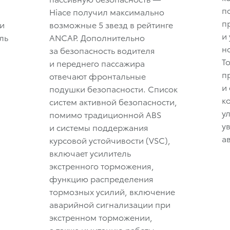
п
Hiace получил максимально
п
ми
возможные 5 звезд в рейтинге
и
ль
ANCAP. Дополнительно
н
за безопасность водителя
T
и переднего пассажира
п
отвечают фронтальные
и
подушки безопасности. Список
к
систем активной безопасности,
у
помимо традиционной ABS
у
и системы поддержания
а
курсовой устойчивости (VSC),
включает усилитель
экстренного торможения,
функцию распределения
тормозных усилий, включение
аварийной сигнализации при
экстренном торможении,
а также имитацию работы