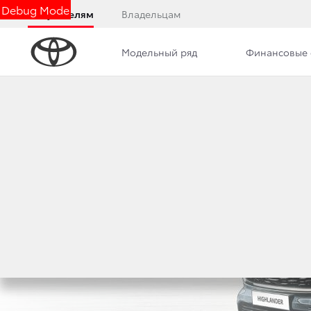
Debug Mode
Покупателям
Владельцам
Модельный ряд
Финансовые 
Обзор
Фото
Комплектации
Описани
Toyota Highlander