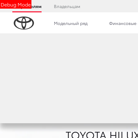
Debug Mode
Покупателям
Владельцам
Модельный ряд
Финансовые 
Обзор
Фото
Комплектации
Описани
НЕПОБЕДИ
Внушительный арсенал, неумолимая мощь и
Достойный преемник легендарного семейст
и обеспечить решающее преимущество в л
TOYOTA HILU