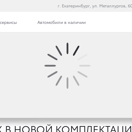
г. Екатеринбург, ул. Металлургов, 60,
сервисы
Автомобили в наличии
е модели
МЫЙ ПОКОРИТЕЛЬ TOY
 бескомпромиссный характер докажут вам, что для Toyo
ва пикапов — Toyota Hilux как никто другой способен 
юбой ситуации.
X В НОВОЙ КОМПЛЕКТАЦ