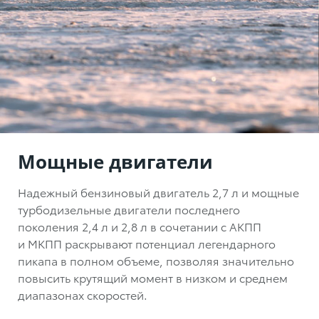
Мощные двигатели
Надежный бензиновый двигатель
2,7 л
и мощные
турбодизельные двигатели последнего
поколения
2,4 л
и 2,8 л
в сочетании
с АКПП
и МКПП
раскрывают потенциал легендарного
пикапа
в полном объеме,
позволяя значительно
повысить крутящий момент
в низком
и
среднем
диапазонах скоростей.