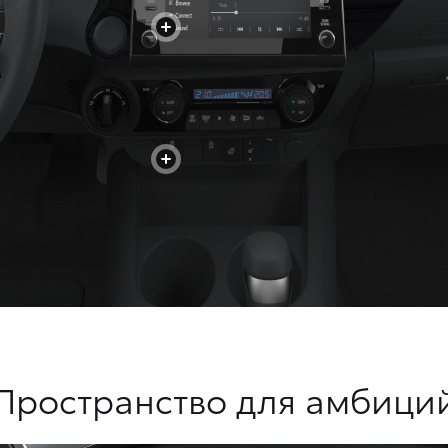
+
+
Пространство для амбици