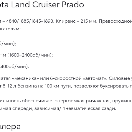
a Land Cruiser Prado
– 4840/1885/1845-1890. Клиренс – 215 мм. Превосходн
гателям:
об/мин);
0 Нм (1600–2400об/мин);
(4400об/мин).
чатая «механика» или 6-скоростной «автомат». Силовые
т 8-12 л бензина на 100 км пути, позволяют буксировать 
бильность обеспечивает энергоемкая рычажная, пружин
имая спереди, зависимая/ пневматическая сзади.
илера