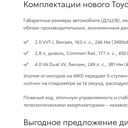
Комплектации нового Toyot
Габаритные размеры автомобиля (Д/Ш/В), мм 
обязан производительным, экономичным дви
2.0 VVT-i, бензин, 163 л. с., 246 Нм (3900
2,8 л, дизель, Common Rail, 177 л. с., 45
4.0 V6 Dual VV, бензин, 249 л. с., 381 Нм 
Усилие от моторов на 4WD передает 5-ступен
«сотни» на спидометре за 14 секунд, расходую
Плавный ход, отличную управляемость и ста
телескопическими амортизаторами – независ
Выгодное предложение д