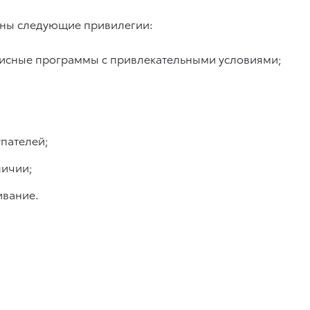
пны следующие привилегии:
рвисные программы с привлекательными условиями;
пателей;
личии;
ивание.